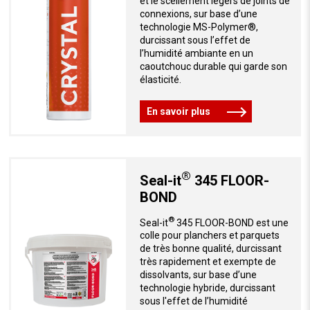
et le scellement légers de joints de
connexions, sur base d’une
technologie MS-Polymer®,
durcissant sous l’effet de
l’humidité ambiante en un
caoutchouc durable qui garde son
élasticité.
En savoir plus
®
Seal-it
345 FLOOR-
BOND
®
Seal-it
345 FLOOR-BOND est une
colle pour planchers et parquets
de très bonne qualité, durcissant
très rapidement et exempte de
dissolvants, sur base d’une
technologie hybride, durcissant
sous l'effet de l’humidité