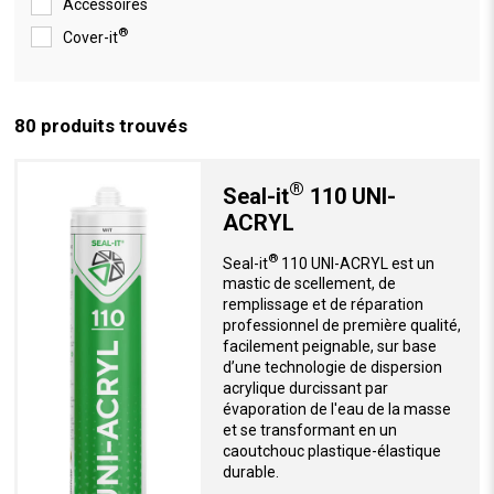
Accessoires
®
Cover-it
80
produits trouvés
®
Seal-it
110 UNI-
ACRYL
®
Seal-it
110 UNI-ACRYL est un
mastic de scellement, de
remplissage et de réparation
professionnel de première qualité,
facilement peignable, sur base
d’une technologie de dispersion
acrylique durcissant par
évaporation de l'eau de la masse
et se transformant en un
caoutchouc plastique-élastique
durable.