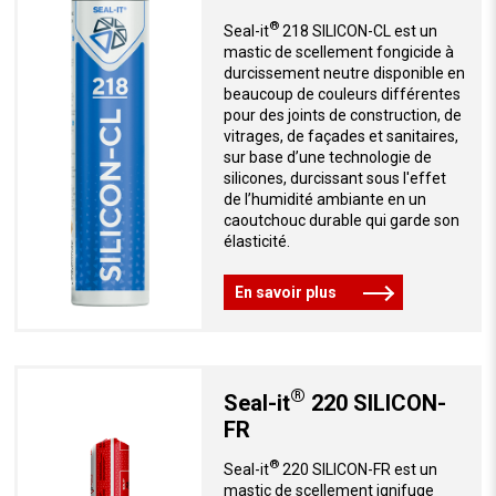
®
Seal-it
218 SILICON-CL est un
mastic de scellement fongicide à
durcissement neutre disponible en
beaucoup de couleurs différentes
pour des joints de construction, de
vitrages, de façades et sanitaires,
sur base d’une technologie de
silicones, durcissant sous l'effet
de l’humidité ambiante en un
caoutchouc durable qui garde son
élasticité.
En savoir plus
®
Seal-it
220 SILICON-
FR
®
Seal-it
220 SILICON-FR est un
mastic de scellement ignifuge