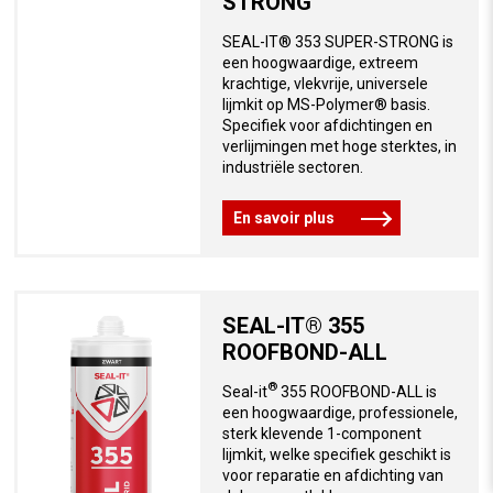
STRONG
SEAL-IT® 353 SUPER-STRONG is
een hoogwaardige, extreem
krachtige, vlekvrije, universele
lijmkit op MS-Polymer® basis.
Specifiek voor afdichtingen en
verlijmingen met hoge sterktes, in
industriële sectoren.
En savoir plus
SEAL-IT® 355
ROOFBOND-ALL
®
Seal-it
355 ROOFBOND-ALL is
een hoogwaardige, professionele,
sterk klevende 1-component
lijmkit, welke specifiek geschikt is
voor reparatie en afdichting van