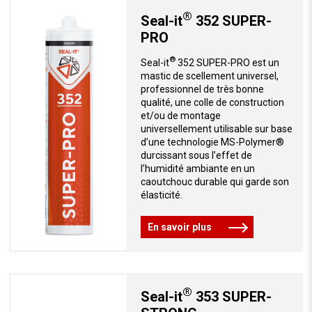
®
Seal-it
352 SUPER-
PRO
®
Seal-it
352 SUPER-PRO est un
mastic de scellement universel,
professionnel de très bonne
qualité, une colle de construction
et/ou de montage
universellement utilisable sur base
d’une technologie MS-Polymer®
durcissant sous l’effet de
l’humidité ambiante en un
caoutchouc durable qui garde son
élasticité.
En savoir plus
®
Seal-it
353 SUPER-