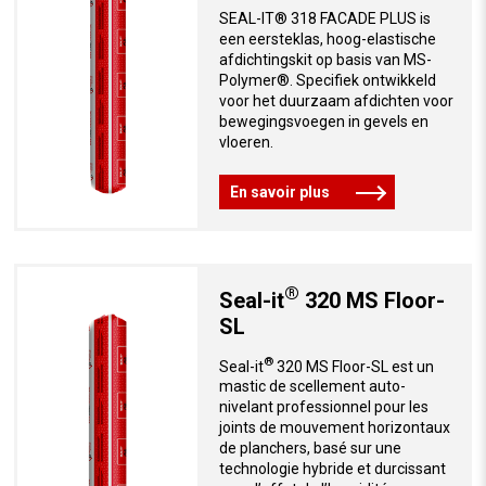
SEAL-IT® 318 FACADE PLUS is
een eersteklas, hoog-elastische
afdichtingskit op basis van MS-
Polymer®. Specifiek ontwikkeld
voor het duurzaam afdichten voor
bewegingsvoegen in gevels en
vloeren.
En savoir plus
®
Seal-it
320 MS Floor-
SL
®
Seal-it
320
MS Floor-SL
est un
mastic de scellement auto-
nivelant professionnel pour les
joints de mouvement horizontaux
de planchers, basé sur une
technologie hybride et durcissant