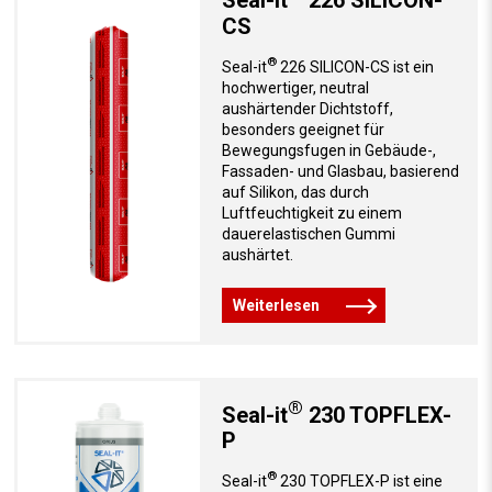
CS
®
Seal-it
226 SILICON-CS ist ein
hochwertiger, neutral
aushärtender Dichtstoff,
besonders geeignet für
Bewegungsfugen in Gebäude-,
Fassaden- und Glasbau, basierend
auf Silikon, das durch
Luftfeuchtigkeit zu einem
dauerelastischen Gummi
aushärtet.
Weiterlesen
®
Seal-it
230 TOPFLEX-
P
®
Seal-it
230 TOPFLEX-P ist eine