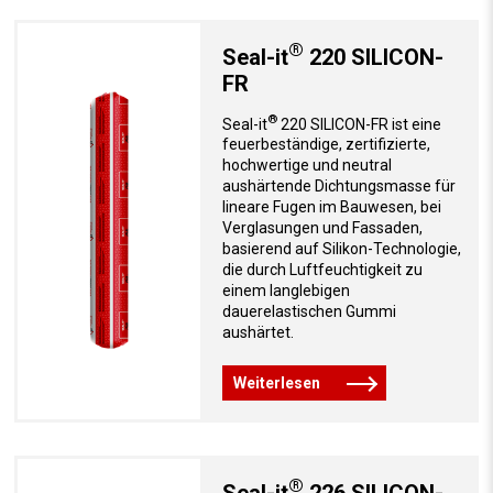
®
Seal-it
220 SILICON-
FR
®
Seal-it
220 SILICON-FR ist eine
feuerbeständige, zertifizierte,
hochwertige und neutral
aushärtende Dichtungsmasse für
lineare Fugen im Bauwesen, bei
Verglasungen und Fassaden,
basierend auf Silikon-Technologie,
die durch Luftfeuchtigkeit zu
einem langlebigen
dauerelastischen Gummi
aushärtet.
Weiterlesen
®
Seal-it
226 SILICON-