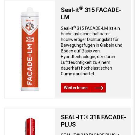
®
Seal-it
315 FACADE-
LM
®
Seal-it
315 FACADE-LM ist ein
hochelastischer, haltbarer,
hochwertiger Dichtungskitt für
Bewegungsfugen in Giebeln und
Böden auf Basis von
Hybridtechnologie, der durch
Luftfeuchtigkeit zu einem
dauerhaft hochelastischen
Gummi aushärtet.
Weiterlesen
SEAL-IT® 318 FACADE-
PLUS