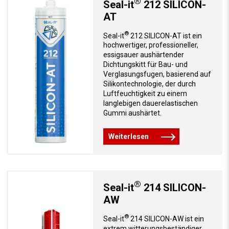
®
Seal-it
212 SILICON-
AT
®
Seal-it
212 SILICON-AT ist ein
hochwertiger, professioneller,
essigsauer aushärtender
Dichtungskitt für Bau- und
Verglasungsfugen, basierend auf
Silikontechnologie, der durch
Luftfeuchtigkeit zu einem
langlebigen dauerelastischen
Gummi aushärtet.
Weiterlesen
®
Seal-it
214 SILICON-
AW
®
Seal-it
214 SILICON-AW ist ein
extrem witterungsbeständiger,