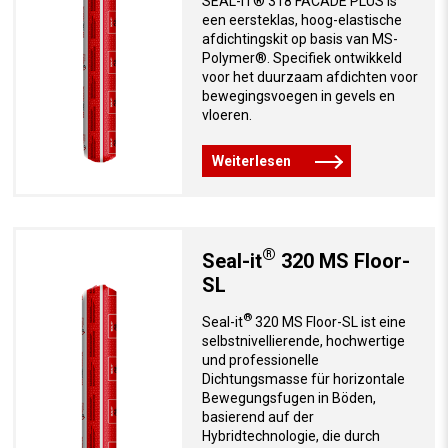
SEAL-IT® 318 FACADE PLUS is
een eersteklas, hoog-elastische
afdichtingskit op basis van MS-
Polymer®. Specifiek ontwikkeld
voor het duurzaam afdichten voor
bewegingsvoegen in gevels en
vloeren.
Weiterlesen
®
Seal-it
320 MS Floor-
SL
®
Seal-it
320 MS Floor-SL ist eine
selbstnivellierende, hochwertige
und professionelle
Dichtungsmasse für horizontale
Bewegungsfugen in Böden,
basierend auf der
Hybridtechnologie, die durch