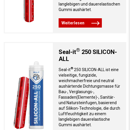
langlebigen und dauerelastischen
Gummi aushärtet.
Weiterlesen
®
Seal-it
250 SILICON-
ALL
®
Seal-it
250 SILICON-ALL ist eine
vielseitige, fungizide,
weichmacherfreie und neutral
aushärtende Dichtungsmasse für
Bau-, Verglasungs-,
Fassaden(Elemente)-, Sanitär-
und Natursteinfugen, basierend
auf Silikon-Technologie, die durch
Luftfeuchtigkeit zu einem
langlebigen dauerelastische
Gummi aushärtet.