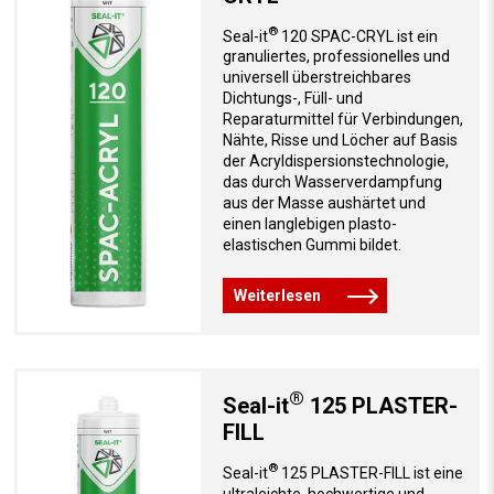
®
Seal-it
120 SPAC-CRYL ist ein
granuliertes, professionelles und
universell überstreichbares
Dichtungs-, Füll- und
Reparaturmittel für Verbindungen,
Nähte, Risse und Löcher auf Basis
der Acryldispersionstechnologie,
das durch Wasserverdampfung
aus der Masse aushärtet und
einen langlebigen plasto-
elastischen Gummi bildet.
Weiterlesen
®
Seal-it
125 PLASTER-
FILL
®
Seal-it
125 PLASTER-FILL ist eine
ultraleichte, hochwertige und