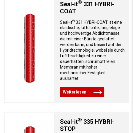
®
Seal-it
331 HYBRI-
COAT
®
Seal-it
331 HYBRI-COAT ist eine
elastische, luftdichte, langlebige
und hochwertige Abdichtmasse,
die mit einer Bürste geglättet
werden kann, und basiert auf der
Hybridtechnologie, wobei sie durch
Luftfeuchtigkeit zu einer
dauerhaften, schrumpffreien
Membran mit hoher
mechanischer Festigkeit
aushärtet.
Weiterlesen
®
Seal-it
335 HYBRI-
STOP