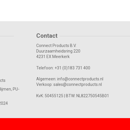
Contact
Connect Products B.V.
Duurzaamheidsring 220
4231 EX Meerkerk
Telefoon:
+31 (0)183 731 400
Algemeen:
info@connectproducts.nl
cts
Verkoop:
sales@connectproducts.nl
lijmen, PU-
KvK: 50455125 |
BTW: NL822750545B01
2024