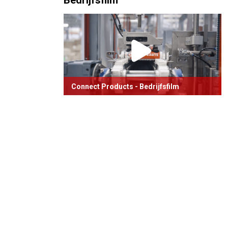
Bedrijfsfilm
Connect Products - Bedrijfsfilm
Het pand van Connect Products in
vogelvlucht.
Bekijk video