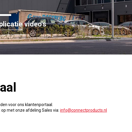
licatie video's
aal
lden voor ons klantenportaal.
 op met onze afdeling Sales via:
info@connectproducts.nl