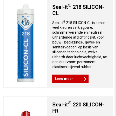
®
Seal-it
218 SILICON-
CL
®
Seal-it
218 SILICON-CL is een in
veel kleuren verkrijgbare,
schimmelwerende en neutraal
uithardende afdichtingskit, voor
bouw-, beglazings-, gevel- en
sanitairvoegen, op basis van
siliconen technologie, welke
uithardt door luchtvochtigheid, tot
een duurzaam permanent
elastisch blijvend rubber.
Lees meer
®
Seal-it
220 SILICON-
FR