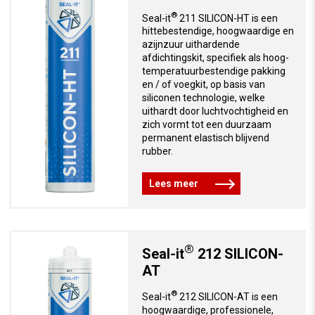
®
Seal-it
211 SILICON-HT is een
hittebestendige, hoogwaardige en
azijnzuur uithardende
afdichtingskit, specifiek als hoog-
temperatuurbestendige pakking
en / of voegkit, op basis van
siliconen technologie, welke
uithardt door luchtvochtigheid en
zich vormt tot een duurzaam
permanent elastisch blijvend
rubber.
Lees meer
®
Seal-it
212 SILICON-
AT
®
Seal-it
212 SILICON-AT is een
hoogwaardige, professionele,