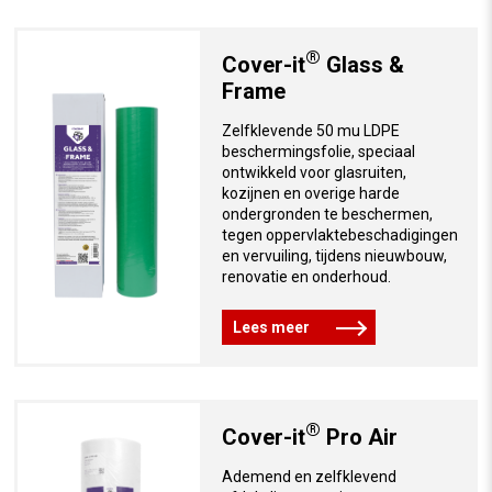
®
Cover-it
Glass &
Frame
Zelfklevende 50 mu LDPE
beschermingsfolie, speciaal
ontwikkeld voor glasruiten,
kozijnen en overige harde
ondergronden te beschermen,
tegen oppervlaktebeschadigingen
en vervuiling, tijdens nieuwbouw,
renovatie en onderhoud.
Lees meer
®
Cover-it
Pro Air
Ademend en zelfklevend