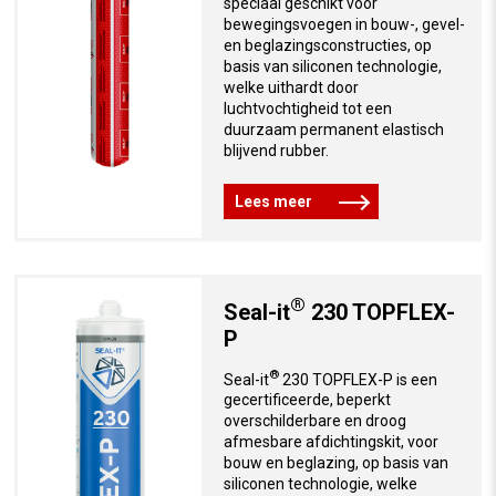
speciaal geschikt voor
bewegingsvoegen in bouw-, gevel-
en beglazingsconstructies, op
basis van siliconen technologie,
welke uithardt door
luchtvochtigheid tot een
duurzaam permanent elastisch
blijvend rubber.
Lees meer
®
Seal-it
230 TOPFLEX-
P
®
Seal-it
230 TOPFLEX-P is een
gecertificeerde, beperkt
overschilderbare en droog
afmesbare afdichtingskit, voor
bouw en beglazing, op basis van
siliconen technologie, welke