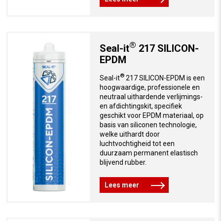
®
Seal-it
217 SILICON-
EPDM
®
Seal-it
217 SILICON-EPDM is een
hoogwaardige, professionele en
neutraal uithardende verlijmings-
en afdichtingskit, specifiek
geschikt voor EPDM materiaal, op
basis van siliconen technologie,
welke uithardt door
luchtvochtigheid tot een
duurzaam permanent elastisch
blijvend rubber.
Lees meer