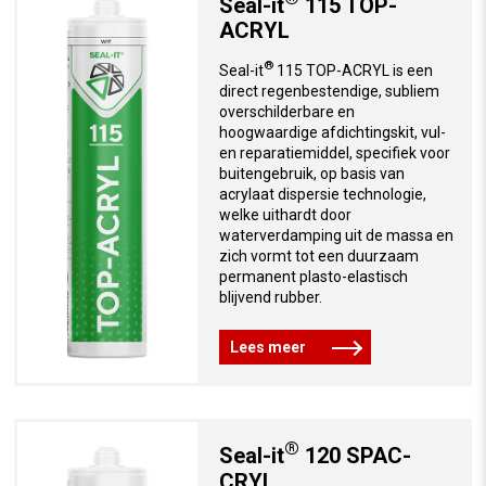
Seal-it
115 TOP-
ACRYL
®
Seal-it
115 TOP-ACRYL is een
direct regenbestendige, subliem
overschilderbare en
hoogwaardige afdichtingskit, vul-
en reparatiemiddel, specifiek voor
buitengebruik, op basis van
acrylaat dispersie technologie,
welke uithardt door
waterverdamping uit de massa en
zich vormt tot een duurzaam
permanent plasto-elastisch
blijvend rubber.
Lees meer
®
Seal-it
120 SPAC-
CRYL