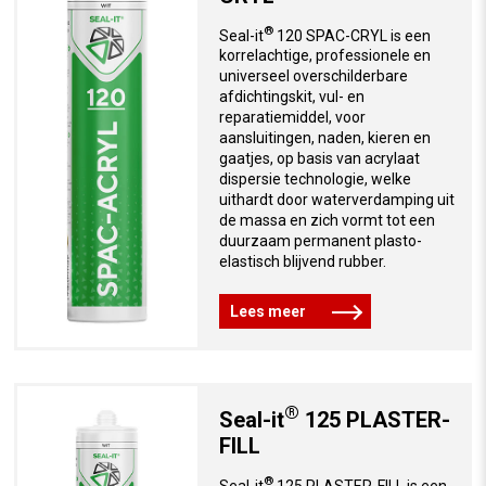
®
Seal-it
120 SPAC-CRYL is een
korrelachtige, professionele en
universeel overschilderbare
afdichtingskit, vul- en
reparatiemiddel, voor
aansluitingen, naden, kieren en
gaatjes, op basis van acrylaat
dispersie technologie, welke
uithardt door waterverdamping uit
de massa en zich vormt tot een
duurzaam permanent plasto-
elastisch blijvend rubber.
Lees meer
®
Seal-it
125 PLASTER-
FILL
®
Seal-it
125 PLASTER-FILL is een