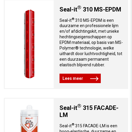
®
Seal-it
310 MS-EPDM
®
Seal-it
310 MS-EPDM is een
duurzame en professionele lijm
en/of afdichtingskit, met unieke
hechtingseigenschappen op
EPDM materiaal, op basis van MS-
Polymer® technologie, welke
uithardt door luchtvochtigheid, tot
een duurzaam permanent
elastisch blijvend rubber.
Lees meer
®
Seal-it
315 FACADE-
LM
®
Seal-it
315 FACADE-LM is een
hoog-elastische, duurzame en