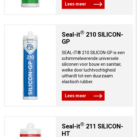
Lees meer
®
Seal-it
210 SILICON-
GP
SEAL-IT
®
210 SILICON-GP is een
schimmelwerende universele
siliconen voor bouw en sanitair,
welke door luchtvochtigheid
uithardt tot een duurzaam
elastisch rubber.
Lees meer
®
Seal-it
211 SILICON-
HT