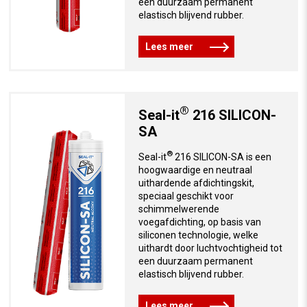
een duurzaam permanent
elastisch blijvend rubber.
Lees meer
®
Seal-it
216 SILICON-
SA
®
Seal-it
216 SILICON-SA is een
hoogwaardige en neutraal
uithardende afdichtingskit,
speciaal geschikt voor
schimmelwerende
voegafdichting, op basis van
siliconen technologie, welke
uithardt door luchtvochtigheid tot
een duurzaam permanent
elastisch blijvend rubber.
Lees meer