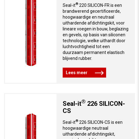
®
Seal-it
220 SILICON-FR is een
brandwerend gecertificeerde,
hoogwaardige en neutraal
uithardende afdichtingskit, voor
lineare voegen in bouw, beglazing
en gevels, op basis van siliconen
technologie, welke uithardt door
luchtvochtigheid tot een
duurzaam permanent elastisch
blijvend rubber.
Lees meer
®
Seal-it
226 SILICON-
CS
®
Seal-it
226 SILICON-CS is een
hoogwaardige neutraal
uithardende afdichtingskit,