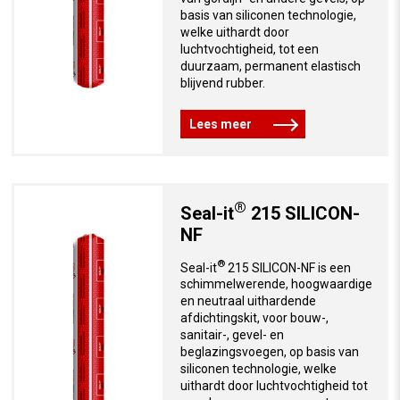
basis van siliconen technologie,
welke uithardt door
luchtvochtigheid, tot een
duurzaam, permanent elastisch
blijvend rubber.
Lees meer
®
Seal-it
215 SILICON-
NF
®
Seal-it
215 SILICON-NF is een
schimmelwerende, hoogwaardige
en neutraal uithardende
afdichtingskit, voor bouw-,
sanitair-, gevel- en
beglazingsvoegen, op basis van
siliconen technologie, welke
uithardt door luchtvochtigheid tot