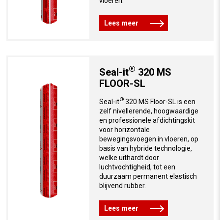
vloeren.
Lees meer
®
Seal-it
320 MS
FLOOR-SL
®
Seal-it
320 MS Floor-SL is een
zelf nivellerende, hoogwaardige
en professionele afdichtingskit
voor horizontale
bewegingsvoegen in vloeren, op
basis van hybride technologie,
welke uithardt door
luchtvochtigheid, tot een
duurzaam permanent elastisch
blijvend rubber.
Lees meer