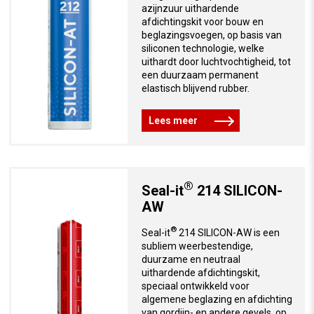
azijnzuur uithardende
afdichtingskit voor bouw en
beglazingsvoegen, op basis van
siliconen technologie, welke
uithardt door luchtvochtigheid, tot
een duurzaam permanent
elastisch blijvend rubber.
Lees meer
®
Seal-it
214 SILICON-
AW
®
Seal-it
214 SILICON-AW is een
subliem weerbestendige,
duurzame en neutraal
uithardende afdichtingskit,
speciaal ontwikkeld voor
algemene beglazing en afdichting
van gordijn- en andere gevels, op