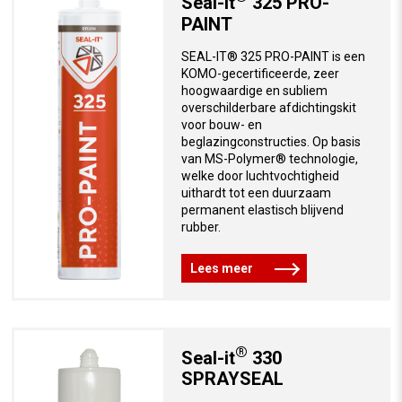
Seal-it
325 PRO-
PAINT
SEAL-IT® 325 PRO-PAINT is een
KOMO-gecertificeerde, zeer
hoogwaardige en subliem
overschilderbare afdichtingskit
voor bouw- en
beglazingconstructies. Op basis
van MS-Polymer® technologie,
welke door luchtvochtigheid
uithardt tot een duurzaam
permanent elastisch blijvend
rubber.
Lees meer
®
Seal-it
330
SPRAYSEAL