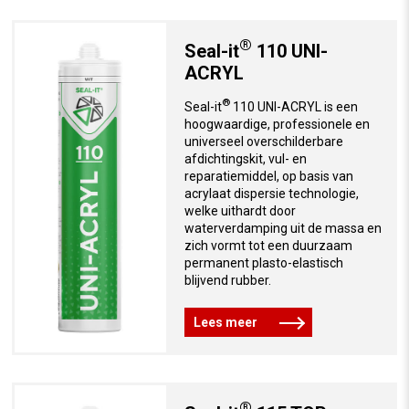
®
Seal-it
110 UNI-
ACRYL
®
Seal-it
110 UNI-ACRYL is een
hoogwaardige, professionele en
universeel overschilderbare
afdichtingskit, vul- en
reparatiemiddel, op basis van
acrylaat dispersie technologie,
welke uithardt door
waterverdamping uit de massa en
zich vormt tot een duurzaam
permanent plasto-elastisch
blijvend rubber.
Lees meer
®