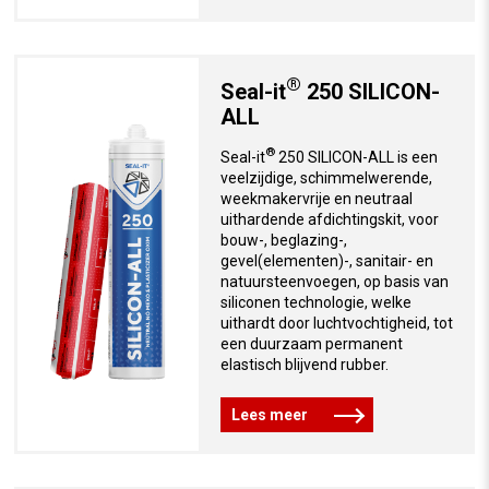
®
Seal-it
250 SILICON-
ALL
®
Seal-it
250 SILICON-ALL is een
veelzijdige, schimmelwerende,
weekmakervrije en neutraal
uithardende afdichtingskit, voor
bouw-, beglazing-,
gevel(elementen)-, sanitair- en
natuursteenvoegen, op basis van
siliconen technologie, welke
uithardt door luchtvochtigheid, tot
een duurzaam permanent
elastisch blijvend rubber.
Lees meer