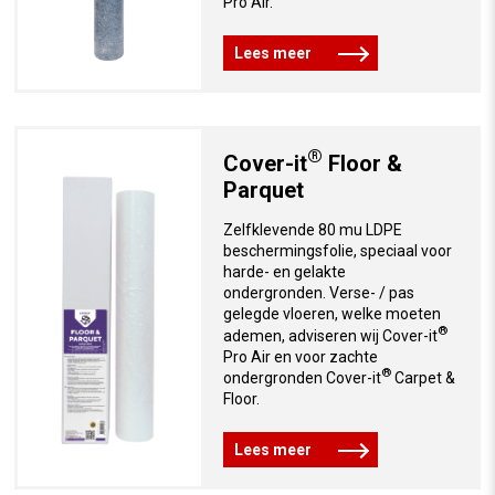
Pro Air.
Lees meer
®
Cover-it
Floor &
Parquet
Zelfklevende 80 mu LDPE
beschermingsfolie, speciaal voor
harde- en gelakte
ondergronden. Verse- / pas
gelegde vloeren, welke moeten
®
ademen, adviseren wij Cover-it
Pro Air en voor zachte
®
ondergronden Cover-it
Carpet &
Floor.
Lees meer