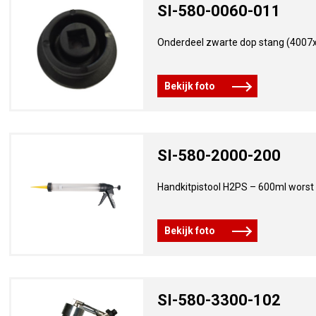
SI-580-0060-011
Onderdeel zwarte dop stang (4007
Bekijk foto
SI-580-2000-200
Handkitpistool H2PS – 600ml worst
Bekijk foto
SI-580-3300-102