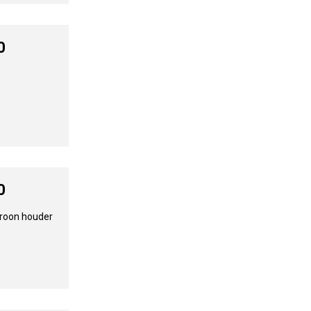
0
0
roon houder