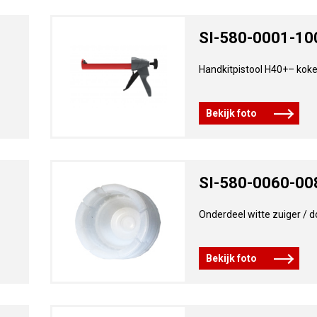
SI-580-0001-10
Handkitpistool H40+– kok
Bekijk foto
SI-580-0060-00
Onderdeel witte zuiger / d
Bekijk foto