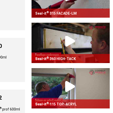
®
Seal-it
315 FACADE-LM
®
Voegafdichting met Seal-it
315 FACADE-
LM
Bekijk video
0
400ml
®
Seal-it
360 HIGH-TACK
®
Verlijmen en monteren met Seal-it
360
HIGH-TACK
Bekijk video
2
®
Seal-it
115 TOP-ACRYL
®
prof 600ml
®