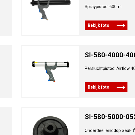
Spraypistool 600ml
Bekijk foto
SI-580-4000-40
Persluchtpistool Airflow 
Bekijk foto
SI-580-5000-05
Onderdeel einddop Seal-it