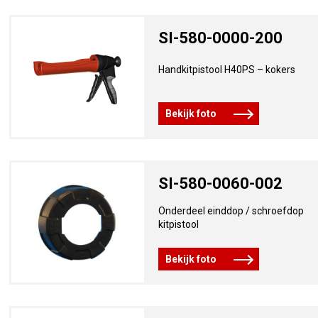
SI-580-0000-200
Handkitpistool H40PS – kokers
Bekijk foto
SI-580-0060-002
Onderdeel einddop / schroefdop
kitpistool
Bekijk foto