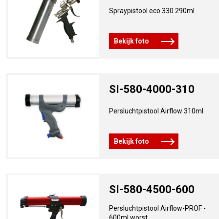
Spraypistool eco 330 290ml
Bekijk foto
SI-580-4000-310
Persluchtpistool Airflow 310ml
Bekijk foto
SI-580-4500-600
Persluchtpistool
Airflow-PROF -
600ml worst