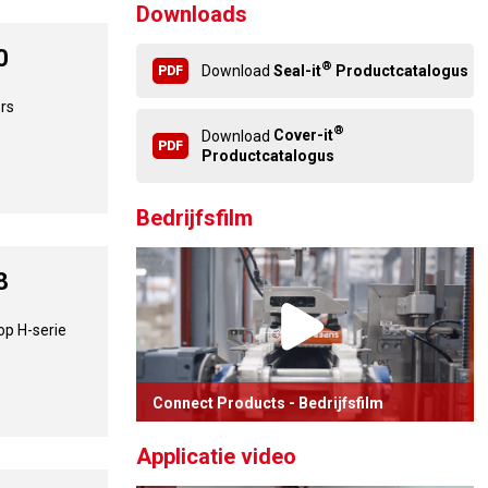
Downloads
0
®
Download
Seal-it
Productcatalogus
ers
®
Download
Cover-it
Productcatalogus
Bedrijfsfilm
8
op H-serie
Connect Products - Bedrijfsfilm
Het pand van Connect Products in
Applicatie video
vogelvlucht.