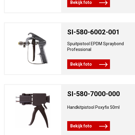
Bekijk foto
SI-580-6002-001
Spuitpistool EPDM Spraybond
Professional
Bekijk foto
SI-580-7000-000
Handkitpistool Poxyfix 50ml
Bekijk foto