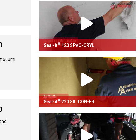
Voegafdichting met Seal-it
115 TOP-
ACRYL
Bekijk video
0
®
Seal-it
120 SPAC-CRYL
®
Voegafdichting met Seal-it
120 SPAC-
f 600ml
CRYL
Bekijk video
®
Seal-it
220 SILICON-FR
0
®
Voegafdichting met Seal-it
220 SILICON-FR
bond
Bekijk video