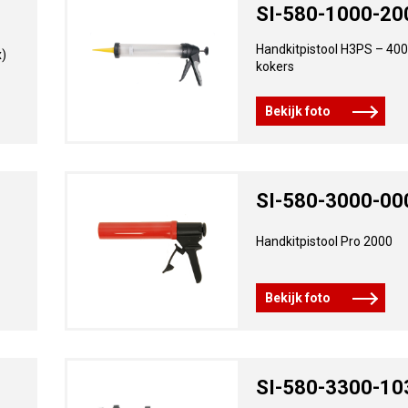
SI-580-1000-20
Handkitpistool H3PS – 40
x)
kokers
Bekijk foto
SI-580-3000-00
Handkitpistool Pro 2000
Bekijk foto
SI-580-3300-10