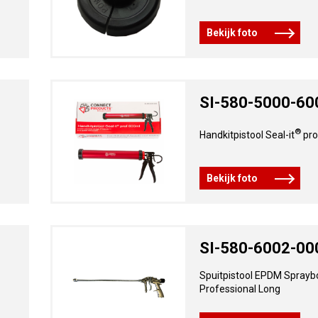
Bekijk foto
SI-580-5000-60
®
Handkitpistool Seal-it
pro
Bekijk foto
SI-580-6002-00
Spuitpistool EPDM Spray
Professional Long