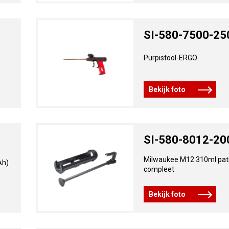
SI-580-7500-25
Purpistool-ERGO
Bekijk foto
SI-580-8012-20
Milwaukee M12 310ml pat
Ah)
compleet
Bekijk foto