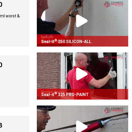
0
Bekijk video
0ml worst &
®
Seal-it
250 SILICON-ALL
®
Voegafdichting met Seal-it
250 SILICON-
ALL
0
Bekijk video
®
Seal-it
325 PRO-PAINT
®
Glaszetten met Seal-it
325 PRO-PAINT
Bekijk video
3