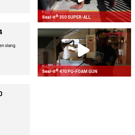
®
Seal-it
350 SUPER-ALL
®
Brugvoeg met Seal-it
350 SUPER-ALL
4
Bekijk video
ren slang
®
Seal-it
470 PU-FOAM GUN
®
Voegvulling met Seal-it
470 PU-FOAM GUN
0
Bekijk video