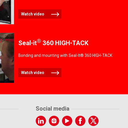
Watch video
®
Seal-it
360 HIGH-TACK
Bonding and mounting with Seal-It® 360 HIGH-TACK
Watch video
Social media