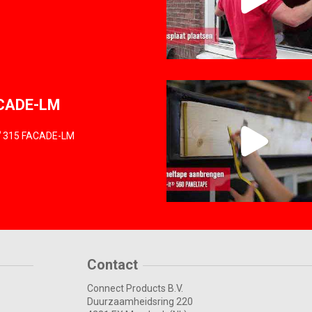
CADE-LM
®
315 FACADE-LM
Contact
Connect Products B.V.
Duurzaamheidsring 220