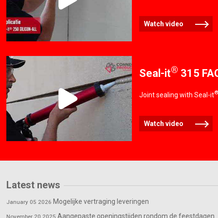
Watch video
®
Seal-it
315 FA
Joint sealing with Seal-it
Watch video
Latest news
Mogelijke vertraging leveringen
January 05 2026
Aangepaste openingstijden rondom de feestdagen
November 20 2025