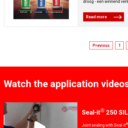
droog - een winnend verl
Read more
Previous
1
Watch the application video
®
Seal-it
250 SI
Joint sealing with Seal-it