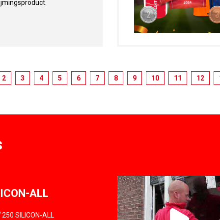
ijmingsproduct.
2
3
4
5
6
7
8
9
10
11
12
s
LICON-ALL
®
250 SILICON-ALL