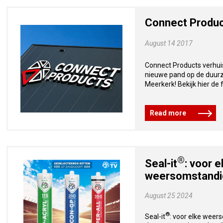
Connect Product
August 14 2017
Connect Products verhui
nieuwe pand op de duurz
Meerkerk! Bekijk hier de 
Read more
®
Seal-it
: voor e
weersomstandi
August 25 2024
®
Seal-it
: voor elke weers