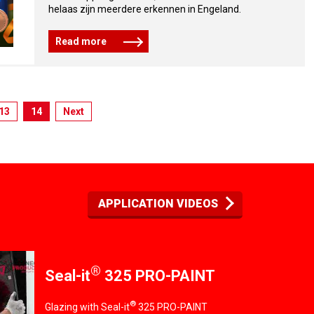
helaas zijn meerdere erkennen in Engeland.
Read more
13
14
Next
APPLICATION VIDEOS
®
Seal-it
325 PRO-PAINT
®
Glazing with Seal-it
325 PRO-PAINT